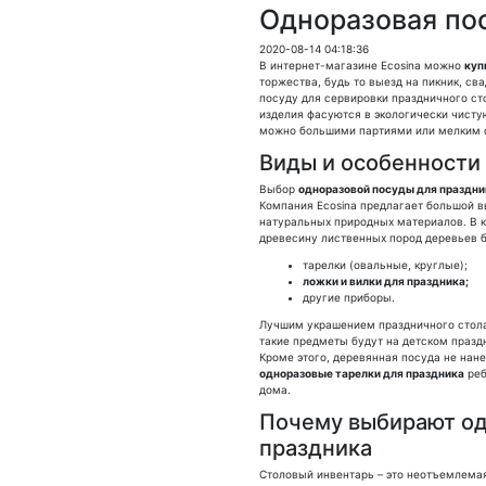
Одноразовая по
2020-08-14 04:18:36
В интернет-магазине Ecosina можно
куп
торжества, будь то выезд на пикник, св
посуду для сервировки праздничного сто
изделия фасуются в экологически чистую
можно большими партиями или мелким 
Виды и особенности
Выбор
одноразовой посуды для праздн
Компания Ecosina предлагает большой в
натуральных природных материалов. В 
древесину лиственных пород деревьев б
тарелки (овальные, круглые);
ложки и вилки для праздника;
другие приборы.
Лучшим украшением праздничного стола
такие предметы будут на детском празд
Кроме этого, деревянная посуда не нане
одноразовые тарелки для праздника
реб
дома.
Почему выбирают од
праздника
Столовый инвентарь – это неотъемлема