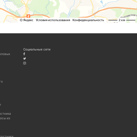
Социальные сети
оловых
го
о
остника
осы из
тростника