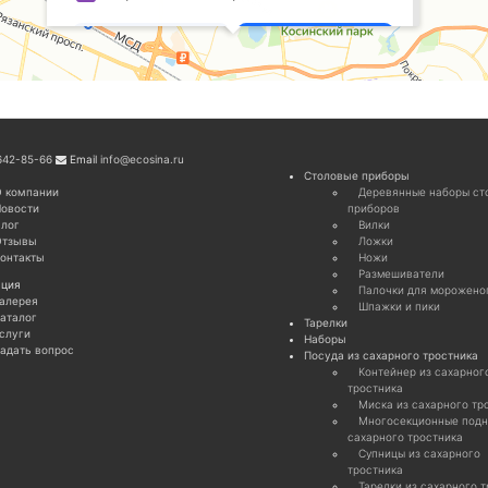
642-85-66
Email
info@ecosina.ru
Cтоловые приборы
 компании
Деревянные наборы ст
овости
приборов
лог
Вилки
Отзывы
Ложки
онтакты
Ножи
Размешиватели
ция
Палочки для морожено
алерея
Шпажки и пики
аталог
Тарелки
слуги
Наборы
адать вопрос
Посуда из сахарного тростника
Контейнер из сахарног
тростника
Миска из сахарного тр
Многосекционные подн
сахарного тростника
Супницы из сахарного
тростника
Тарелки из сахарного 