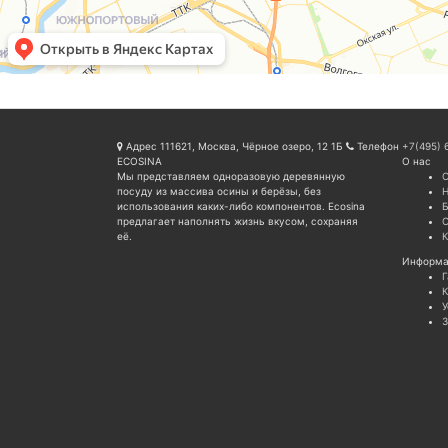
Адрес
111621, Москва, Чёрное озеро, 12 1Б
Телефон
+7(495) 
ECOSINA
О нас
Мы представляем одноразовую деревянную
О
посуду из массива осины и берёзы, без
Н
использования каких-либо компонентов. Ecosina
Б
предлагает наполнять жизнь вкусом, сохраняя
её.
К
Информа
Г
К
У
З