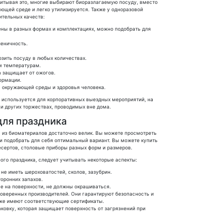
Учитывая это, многие выбирают биоразлагаемую посуду, вместо
ающей среде и легко утилизируется. Также у одноразовой
ительных качеств:
ны в разных формах и комплектациях, можно подобрать для
иеничность.
зить посуду в любых количествах.
м температурам.
а защищает от ожогов.
ормации.
я окружающей среды и здоровья человека.
 используется для корпоративных выездных мероприятий, на
 и других торжествах, проводимых вне дома.
для праздника
 из биоматериалов достаточно велик. Вы можете просмотреть
 и подобрать для себя оптимальный вариант. Вы можете купить
десертов, столовые приборы разных форм и размеров.
го праздника, следует учитывать некоторые аспекты:
не иметь шероховатостей, сколов, зазубрин.
оронних запахов.
е на поверхности, не должны окрашиваться.
роверенных производителей. Они гарантируют безопасность и
кже имеют соответствующие сертификаты.
ковку, которая защищает поверхность от загрязнений при