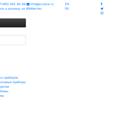
7(495) 642-85-66
info@ecosina.ru
EN
ить в розницу на Wildberries
RU
ых приборов
толовые приборы
арелки
аборы
ика