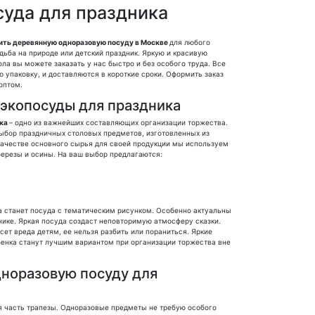
суда для праздника
ить деревянную одноразовую посуду в Москве
для любого
адьба на природе или детский праздник. Яркую и красивую
ла вы можете заказать у нас быстро и без особого труда. Все
 упаковку, и доставляются в короткие сроки. Оформить заказ
оптом.
 экопосуды для праздника
ика
– одно из важнейших составляющих организации торжества.
ыбор праздничных столовых предметов, изготовленных из
качестве основного сырья для своей продукции мы используем
ерезы и осины. На ваш выбор предлагаются:
 станет посуда с тематическим рисунком. Особенно актуальны
нике. Яркая посуда создаст неповторимую атмосферу сказки.
сет вреда детям, ее нельзя разбить или пораниться. Яркие
енка станут лучшим вариантом при организации торжества вне
норазовую посуду для
я часть трапезы. Одноразовые предметы не требую особого