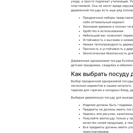
ухода, а просто подлежат утилизации. 
пластиковой. Она не несет вреда окруж
деревянной посуды есть еще ряд полож
Праздничные наборы представле
себя оптимальный вариант.
Экономия времени и полная гиг
Удобство в использовании.
Небольшой вес позволяет перево
Устойчивость к высоким и низки
Низкая теплопроводность дерев
Прочность и устойчивость к деф
Экологическая безопасность дл
Деревянная одноразовая посуда Ecosina
детских праздниках, свадьбах и юбилеях
Как выбрать посуду 
Выбор праздничной одноразовой посуды
несколько вариантов в нашем каталоге,
тарелки для горячих и холодных блюд, 
Выбирая деревянную посуду для выездно
Изделия должны быть гладкими, 
Предметы не должны иметь пост
Надпись или рисунки, нанесенны
Покупайте экопосуду только у п
качество своей продукции, а та
Все предметы должны иметь упа
транспортировке.