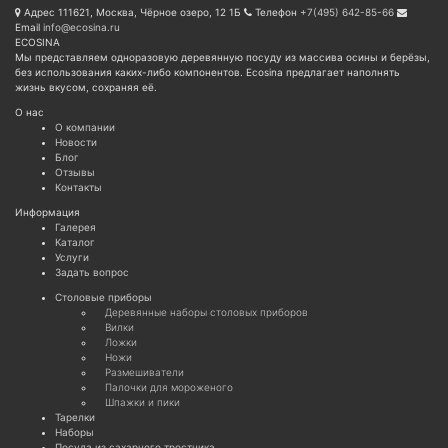
Адрес
111621, Москва, Чёрное озеро, 12 1Б
Телефон
+7(495) 642-85-66
Email
info@ecosina.ru
ECOSINA
Мы представляем одноразовую деревянную посуду из массива осины и берёзы,
без использования каких-либо компонентов. Ecosina предлагает наполнять
жизнь вкусом, сохраняя её.
О нас
О компании
Новости
Блог
Отзывы
Контакты
Информация
Галерея
Каталог
Услуги
Задать вопрос
Cтоловые приборы
Деревянные наборы столовых приборов
Вилки
Ложки
Ножи
Размешиватели
Палочки для мороженого
Шпажки и пики
Тарелки
Наборы
Посуда из сахарного тростника