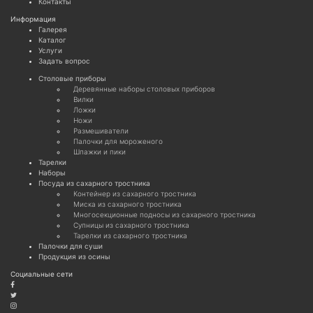
Контакты
Информация
Галерея
Каталог
Услуги
Задать вопрос
Cтоловые приборы
Деревянные наборы столовых приборов
Вилки
Ложки
Ножи
Размешиватели
Палочки для мороженого
Шпажки и пики
Тарелки
Наборы
Посуда из сахарного тростника
Контейнер из сахарного тростника
Миска из сахарного тростника
Многосекционные подносы из сахарного тростника
Супницы из сахарного тростника
Тарелки из сахарного тростника
Палочки для суши
Продукция из осины
Социальные сети