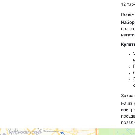
12 та
Почем
Набор
полно
негати
Купит
Заказ
Наша 
или р
посуд
празд