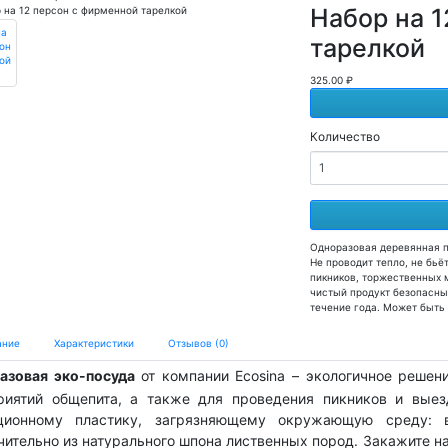
Набор на 
тарелкой
325.00 ₽
Количество
Одноразовая деревянная п
Не проводит тепло, не бьё
пикников, торжественных 
чистый продукт безопасны
течение года. Может быть
ание
Характеристики
Отзывов (0)
азовая эко-посуда
от компании Ecosina – экологичное решен
риятий общепита, а также для проведения пикников и выезд
ционному пластику, загрязняющему окружающую среду: в
чительно из натурального шпона лиственных пород. Закажите н