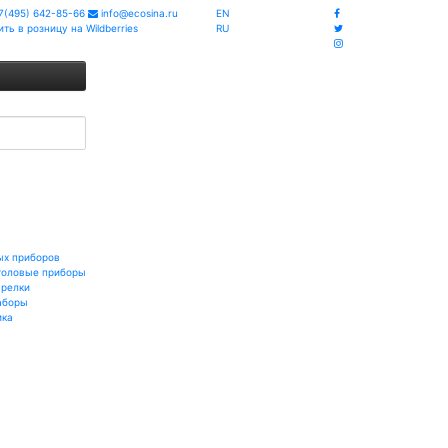
7(495) 642-85-66
info@ecosina.ru
EN
ить в розницу на Wildberries
RU
ых приборов
толовые приборы
арелки
аборы
ика