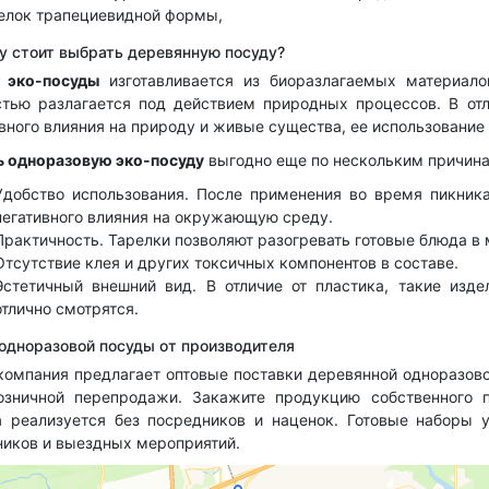
релок трапециевидной формы,
у стоит выбрать деревянную посуду?
 эко-посуды
изготавливается из биоразлагаемых материало
стью разлагается под действием природных процессов. В отл
вного влияния на природу и живые существа, ее использование
ь одноразовую эко-посуду
выгодно еще по нескольким причин
Удобство использования. После применения во время пикник
негативного влияния на окружающую среду.
Практичность. Тарелки позволяют разогревать готовые блюда в
Отсутствие клея и других токсичных компонентов в составе.
Эстетичный внешний вид. В отличие от пластика, такие изд
отлично смотрятся.
 одноразовой посуды от производителя
компания предлагает оптовые поставки деревянной одноразово
озничной перепродажи. Закажите продукцию собственного п
а реализуется без посредников и наценок. Готовые наборы 
ников и выездных мероприятий.