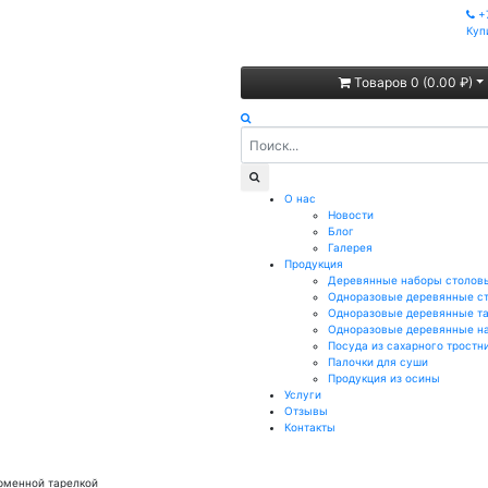
+
Куп
Товаров 0 (0.00 ₽)
О нас
Новости
Блог
Галерея
Продукция
Деревянные наборы столов
Одноразовые деревянные с
Одноразовые деревянные т
Одноразовые деревянные н
Посуда из сахарного тростн
Палочки для суши
Продукция из осины
Услуги
Отзывы
Контакты
ирменной тарелкой