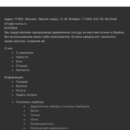
Адрес
111621, Москва, Чёрное озеро, 12 1Б
Телефон
+7(495) 642-85-66
Email
info@ecosina.ru
ECOSINA
Мы представляем одноразовую деревянную посуду из массива осины и берёзы,
без использования каких-либо компонентов. Ecosina предлагает наполнять
жизнь вкусом, сохраняя её.
О нас
О компании
Новости
Блог
Отзывы
Контакты
Информация
Галерея
Каталог
Услуги
Задать вопрос
Cтоловые приборы
Деревянные наборы столовых приборов
Вилки
Ложки
Ножи
Размешиватели
Палочки для мороженого