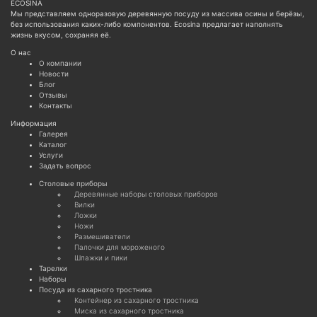
ECOSINA
Мы представляем одноразовую деревянную посуду из массива осины и берёзы,
без использования каких-либо компонентов. Ecosina предлагает наполнять
жизнь вкусом, сохраняя её.
О нас
О компании
Новости
Блог
Отзывы
Контакты
Информация
Галерея
Каталог
Услуги
Задать вопрос
Cтоловые приборы
Деревянные наборы столовых приборов
Вилки
Ложки
Ножи
Размешиватели
Палочки для мороженого
Шпажки и пики
Тарелки
Наборы
Посуда из сахарного тростника
Контейнер из сахарного тростника
Миска из сахарного тростника