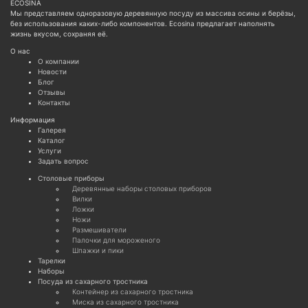
ECOSINA
Мы представляем одноразовую деревянную посуду из массива осины и берёзы,
без использования каких-либо компонентов. Ecosina предлагает наполнять
жизнь вкусом, сохраняя её.
О нас
О компании
Новости
Блог
Отзывы
Контакты
Информация
Галерея
Каталог
Услуги
Задать вопрос
Cтоловые приборы
Деревянные наборы столовых приборов
Вилки
Ложки
Ножи
Размешиватели
Палочки для мороженого
Шпажки и пики
Тарелки
Наборы
Посуда из сахарного тростника
Контейнер из сахарного тростника
Миска из сахарного тростника