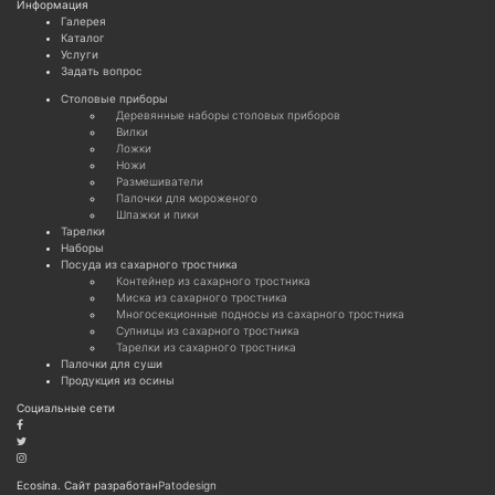
Информация
Галерея
Каталог
Услуги
Задать вопрос
Cтоловые приборы
Деревянные наборы столовых приборов
Вилки
Ложки
Ножи
Размешиватели
Палочки для мороженого
Шпажки и пики
Тарелки
Наборы
Посуда из сахарного тростника
Контейнер из сахарного тростника
Миска из сахарного тростника
Многосекционные подносы из сахарного тростника
Супницы из сахарного тростника
Тарелки из сахарного тростника
Палочки для суши
Продукция из осины
Социальные сети
Ecosina. Сайт разработан
Patodesign