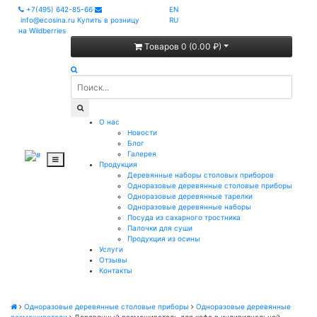
+7(495) 642-85-66
EN
info@ecosina.ru
Купить в розницу
RU
на Wildberries
Товаров 0 (0.00 ₽)
О нас
Новости
Блог
Галерея
Продукция
Деревянные наборы столовых приборов
Одноразовые деревянные столовые приборы
Одноразовые деревянные тарелки
Одноразовые деревянные наборы
Посуда из сахарного тростника
Палочки для суши
Продукция из осины
Услуги
Отзывы
Контакты
Одноразовые деревянные столовые приборы
Одноразовые деревянные
размешиватели
Деревянный размешиватель для кофе в индивидуальной