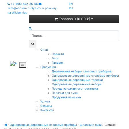
+7(495) 642-85-66
EN
info@ecosina.ru
Купить в розницу
RU
на Wildberries
Товаров 0 (0.00 ₽)
О нас
Новости
Блог
Галерея
Продукция
Деревянные наборы столовых приборов
Одноразовые деревянные столовые приборы
Одноразовые деревянные тарелки
Одноразовые деревянные наборы
Посуда из сахарного тростника
Палочки для суши
Продукция из осины
Услуги
Отзывы
Контакты
Одноразовые деревянные столовые приборы
Шпажки и пики
Шпажки
бамбуковые - Узелок 6 см для канапе и бургеров