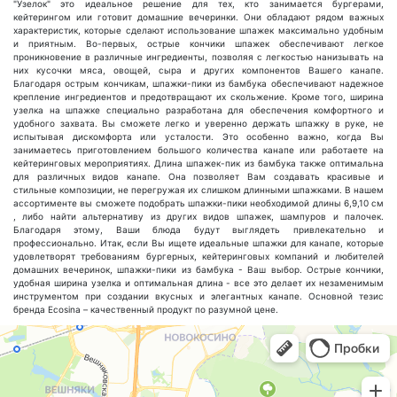
"Узелок" это идеальное решение для тех, кто занимается бургерами,
кейтерингом или готовит домашние вечеринки. Они обладают рядом важных
характеристик, которые сделают использование шпажек максимально удобным
и приятным. Во-первых, острые кончики шпажек обеспечивают легкое
проникновение в различные ингредиенты, позволяя с легкостью нанизывать на
них кусочки мяса, овощей, сыра и других компонентов Вашего канапе.
Благодаря острым кончикам, шпажки-пики из бамбука обеспечивают надежное
крепление ингредиентов и предотвращают их скольжение. Кроме того, ширина
узелка на шпажке специально разработана для обеспечения комфортного и
удобного захвата. Вы сможете легко и уверенно держать шпажку в руке, не
испытывая дискомфорта или усталости. Это особенно важно, когда Вы
занимаетесь приготовлением большого количества канапе или работаете на
кейтеринговых мероприятиях. Длина шпажек-пик из бамбука также оптимальна
для различных видов канапе. Она позволяет Вам создавать красивые и
стильные композиции, не перегружая их слишком длинными шпажками. В нашем
ассортименте вы сможете подобрать шпажки-пики необходимой длины 6,9,10 см
, либо найти альтернативу из других видов шпажек, шампуров и палочек.
Благодаря этому, Ваши блюда будут выглядеть привлекательно и
профессионально. Итак, если Вы ищете идеальные шпажки для канапе, которые
удовлетворят требованиям бургерных, кейтеринговых компаний и любителей
домашних вечеринок, шпажки-пики из бамбука - Ваш выбор. Острые кончики,
удобная ширина узелка и оптимальная длина - все это делает их незаменимым
инструментом при создании вкусных и элегантных канапе. Основной тезис
бренда Ecosina – качественный продукт по разумной цене.