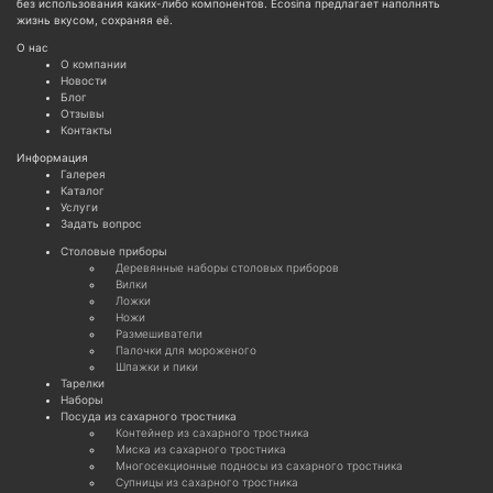
без использования каких-либо компонентов. Ecosina предлагает наполнять
жизнь вкусом, сохраняя её.
О нас
О компании
Новости
Блог
Отзывы
Контакты
Информация
Галерея
Каталог
Услуги
Задать вопрос
Cтоловые приборы
Деревянные наборы столовых приборов
Вилки
Ложки
Ножи
Размешиватели
Палочки для мороженого
Шпажки и пики
Тарелки
Наборы
Посуда из сахарного тростника
Контейнер из сахарного тростника
Миска из сахарного тростника
Многосекционные подносы из сахарного тростника
Супницы из сахарного тростника