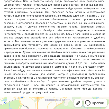
Представляем Вам настоящую звезду среди аксесуаров всех поваров мира!
Шпажки-пики "Узелок" из бамбука для канапе длинной 9см от бренда Ecosina -
это идеальное решение для тех, кто занимается бургерами, кейтерингом или
готовит домашние вечеринки. Они обладают рядом важных характеристик,
которые сделают использование шпажек максимально удобным и приятным. Во-
первых, острые кончики шпажек обеспечивают легкое проникновение в
различные ингредиенты, позволяя с легкостью нанизывать на них кусочки мяса,
овощей, сыра и других компонентов Вашего канапе. Благодаря острым
кончикам, шпажки-пики из бамбука обеспечивают надежное крепление
ингредиентов и предотвращают их скольжение. Кроме того, ширина узелка на
шпажке специально разработана для обеспечения комфортного и удобного
захвата. Вы сможете легко и уверенно держать шпажку в руке, не испытывая
дискомфорта или усталости. Это особенно важно, когда Вы занимаетесь
приготовлением большого количества канапе или работаете на кейтеринговых
мероприятиях. Длина шпажек-пик из бамбука также оптимальна для различных
видов канапе. Она позволяет Вам создавать красивые и стильные композиции,
не перегружая их слишком длинными шпажками. В нашем ассортименте вы
сможете подобрать шпажки-пики необходимой длины 6,9,10 см , либо найти
альтернативу из других видов шпажек, шампуров и палочек. Благодаря этому,
Ваши блюда будут выглядеть привлекательно и профессионально. Итак, если Вы
ищете идеальные шпажки для канапе, которые удовлетворят требованиям
бургерных, кейтеринговых компаний и любителей домашних вечеринок, шпажки-
пики из бамбука - Ваш выбор. Острые кончики, удобная ширина узелка и
оптимальная длина - все это делает их незаменимым инструментом при
создании вкусных и элегантных канапе. Основной тезис бренда Ecosina –
качественный продукт по разумной цене.