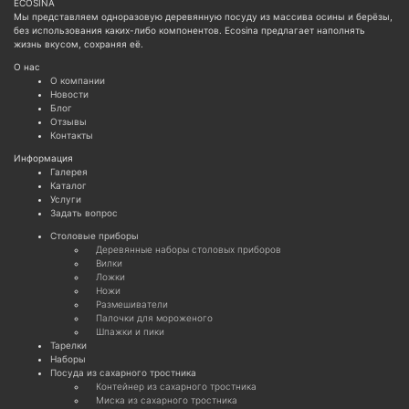
ECOSINA
Мы представляем одноразовую деревянную посуду из массива осины и берёзы,
без использования каких-либо компонентов. Ecosina предлагает наполнять
жизнь вкусом, сохраняя её.
О нас
О компании
Новости
Блог
Отзывы
Контакты
Информация
Галерея
Каталог
Услуги
Задать вопрос
Cтоловые приборы
Деревянные наборы столовых приборов
Вилки
Ложки
Ножи
Размешиватели
Палочки для мороженого
Шпажки и пики
Тарелки
Наборы
Посуда из сахарного тростника
Контейнер из сахарного тростника
Миска из сахарного тростника